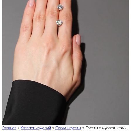
Главная
»
Каталог изделий
»
Серьги-пусеты
»
Пусеты с муассанитами,