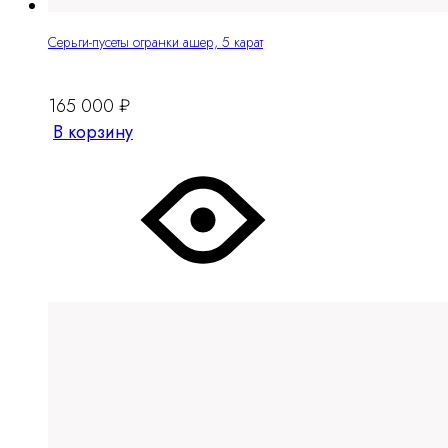
Серьги-пусеты огранки ашер, 5 карат
165 000
₽
В корзину