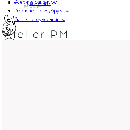
#серги с сапфиром
ДЛЯ МУЖЧИН
#браслеты с изумрудом
#колье с муассанитом
ATELIER PM
Ювелирные украшения
8 800 234 0217
Корзина