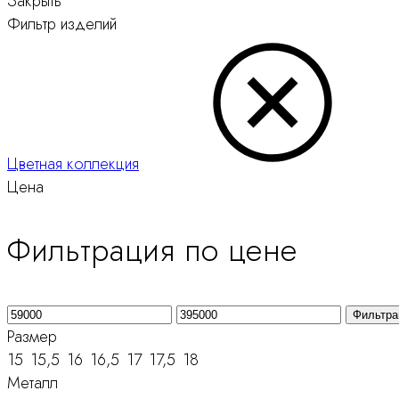
Закрыть
Фильтр изделий
Цветная коллекция
Цена
Фильтрация по цене
Минимальная
Максимальная
Фильтра
цена
цена
Размер
15
15,5
16
16,5
17
17,5
18
Металл