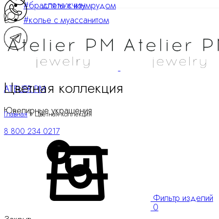
#браслеты с изумрудом
ДЛЯ МУЖЧИН
#колье с муассанитом
Цветная коллекция
ATELIER PM
Ювелирные украшения
Главная
»
Цветная коллекция
8 800 234 0217
Корзина
Фильтр изделий
0