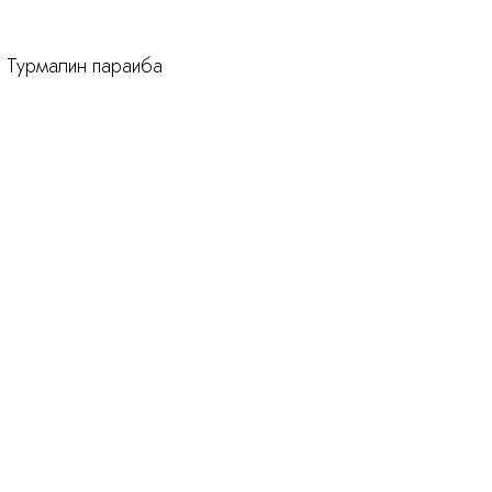
Турмалин параиба