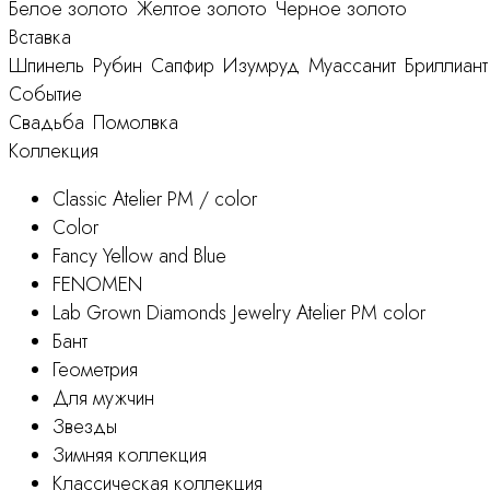
Белое золото
Желтое золото
Черное золото
Вставка
Шпинель
Рубин
Сапфир
Изумруд
Муассанит
Бриллиант
Событие
Свадьба
Помолвка
Коллекция
Classic Atelier PM / color
Color
Fancy Yellow and Blue
FENOMEN
Lab Grown Diamonds Jewelry Atelier PM color
Бант
Геометрия
Для мужчин
Звезды
Зимняя коллекция
Классическая коллекция