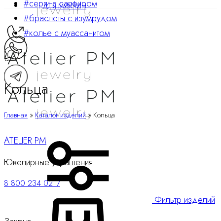
#серги с сапфиром
ДЛЯ МУЖЧИН
#браслеты с изумрудом
#колье с муассанитом
Кольца
Главная
»
Каталог изделий
»
Кольца
ATELIER PM
Ювелирные украшения
8 800 234 0217
Корзина
Фильтр изделий