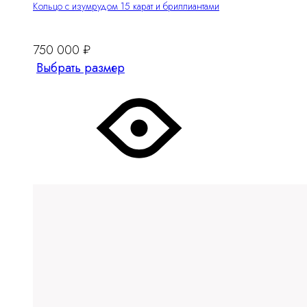
Кольцо с изумрудом 15 карат и бриллиантами
750 000
₽
Этот
Выбрать размер
товар
имеет
несколько
вариантов.
Опции
можно
выбрать
на
странице
товара