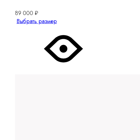
89 000
₽
Этот
Выбрать размер
товар
имеет
несколько
вариантов.
Опции
можно
выбрать
на
странице
товара