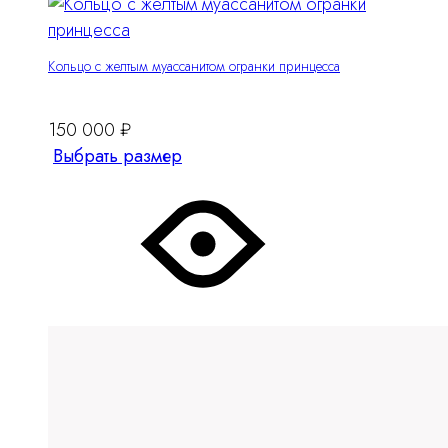
Кольцо с желтым муассанитом огранки принцесса
150 000
₽
Этот
Выбрать размер
товар
имеет
несколько
вариантов.
Опции
можно
выбрать
на
странице
товара