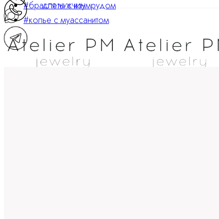
#браслеты с изумрудом
ДЛЯ МУЖЧИН
#колье с муассанитом
ATELIER PM
Ювелирные украшения
8 800 234 0217
Корзина
0