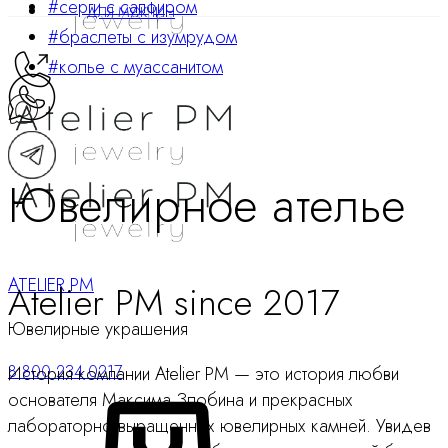
#серги с сапфиром
ДЛЯ МУЖЧИН
#браслеты с изумрудом
#колье с муассанитом
Ювелирное ателье
ATELIER PM
Atelier PM since 2017
Ювелирные украшения
8 800 234 0217
История компании Atelier PM — это история любви
Корзина
основателя Максима Злобина и прекрасных
лабораторно выращенных ювелирных камней. Увидев