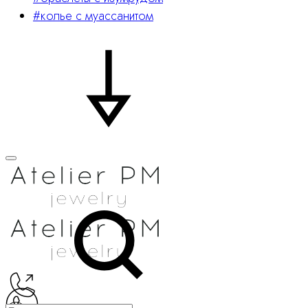
#колье с муассанитом
Поиск