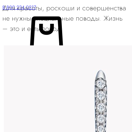
Для красоты, роскоши и совершенства
8 800 234 0217
не нужны специальные поводы. Жизнь
– это и есть повод.
Корзина
0