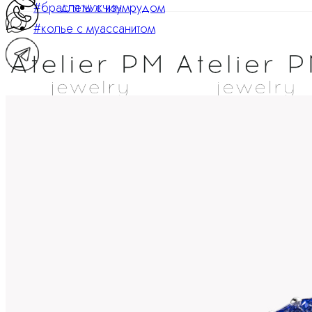
#браслеты с изумрудом
ДЛЯ МУЖЧИН
#колье с муассанитом
ATELIER PM
Ювелирные украшения
8 800 234 0217
Корзина
0