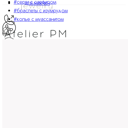
#серги с сапфиром
ДЛЯ МУЖЧИН
#браслеты с изумрудом
#колье с муассанитом
ATELIER PM
Ювелирные украшения
8 800 234 0217
Корзина