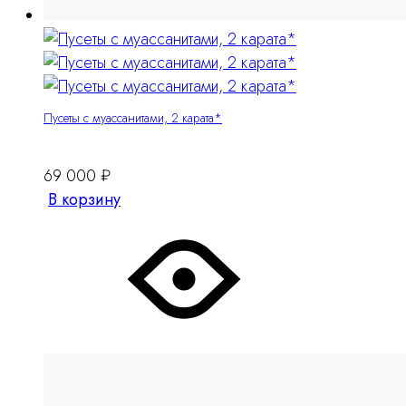
Пусеты с муассанитами, 2 карата*
69 000
₽
В корзину