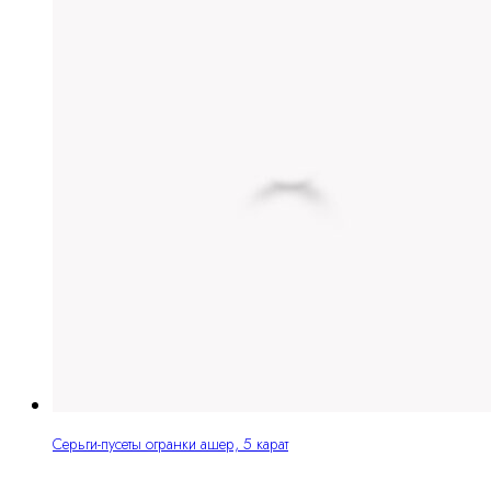
Серьги-пусеты огранки ашер, 5 карат