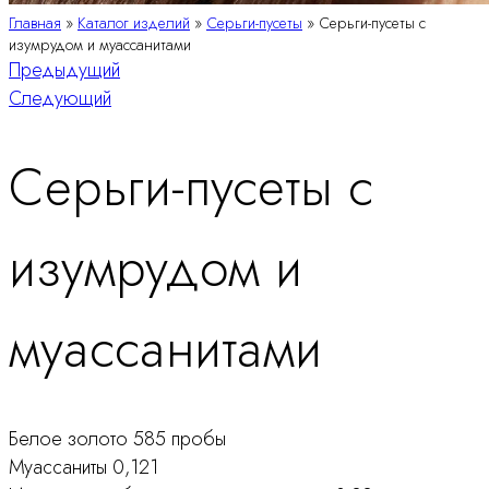
Главная
»
Каталог изделий
»
Серьги-пусеты
»
Серьги-пусеты с
изумрудом и муассанитами
Навигация
Предыдущий
Следующий
по
Серьги-пусеты с
продукту
изумрудом и
муассанитами
Белое золото 585 пробы
Муассаниты 0,121