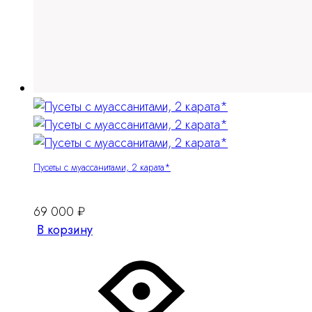
Пусеты с муассанитами, 2 карата*
69 000
₽
В корзину