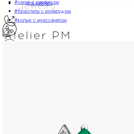
#серги с сапфиром
ДЛЯ МУЖЧИН
#браслеты с изумрудом
#колье с муассанитом
ATELIER PM
Ювелирные украшения
8 800 234 0217
Корзина