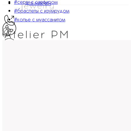
#серги с сапфиром
ДЛЯ МУЖЧИН
#браслеты с изумрудом
#колье с муассанитом
ATELIER PM
Ювелирные украшения
8 800 234 0217
Корзина