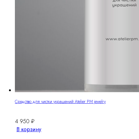
Средство для чистки украшений Atelier PM jewelry
4 950
₽
В корзину