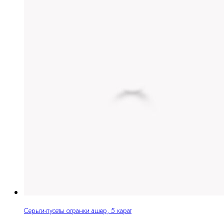
Серьги-пусеты огранки ашер, 5 карат