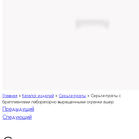
Главная
»
Каталог изделий
»
Серьги-пусеты
»
Серьги-пусеты с
бриллиантами лабораторно выращенными огранки ашер
Навигация
Предыдущий
Следующий
по