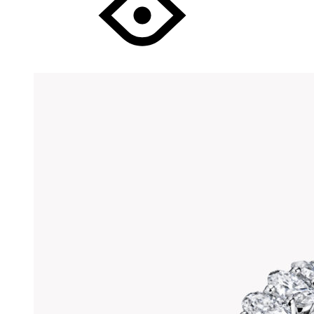
несколько
вариантов.
Опции
можно
выбрать
на
странице
товара