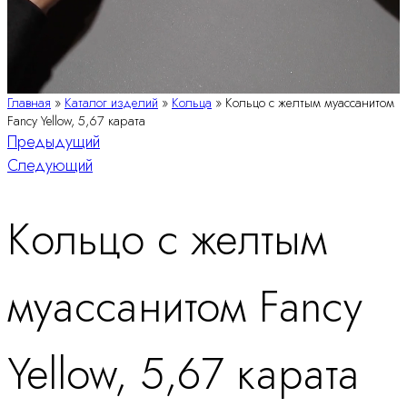
Главная
»
Каталог изделий
»
Кольца
»
Кольцо с желтым муассанитом
Fancy Yellow, 5,67 карата
Навигация
Предыдущий
Следующий
по
Кольцо с желтым
продукту
муассанитом Fancy
Yellow, 5,67 карата