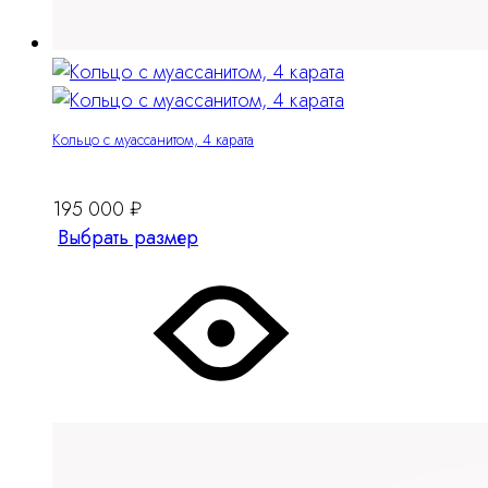
Кольцо с муассанитом, 4 карата
195 000
₽
Этот
Выбрать размер
товар
имеет
несколько
вариантов.
Опции
можно
выбрать
на