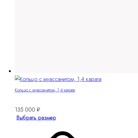
Кольцо c муассанитом, 1,4 карата
135 000
₽
Этот
Выбрать размер
товар
имеет