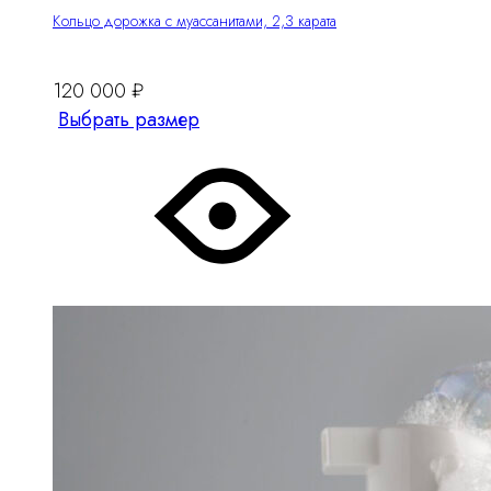
Кольцо дорожка с муассанитами, 2,3 карата
120 000
₽
Этот
Выбрать размер
товар
имеет
несколько
вариантов.
Опции
можно
выбрать
на
странице
товара