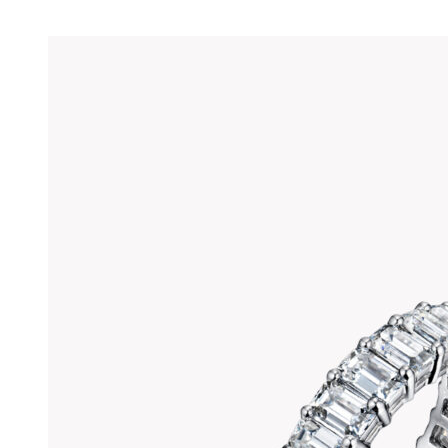
можно
выбрать
на
странице
товара