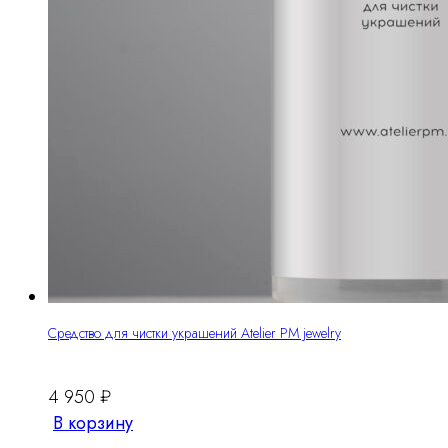
Средство для чистки украшений Atelier PM jewelry
4 950
₽
В корзину