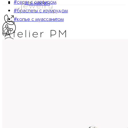
#серги с сапфиром
ДЛЯ МУЖЧИН
#браслеты с изумрудом
#колье с муассанитом
ATELIER PM
Ювелирные украшения
8 800 234 0217
Корзина