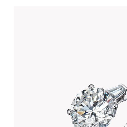
можно
выбрать
на
странице
товара