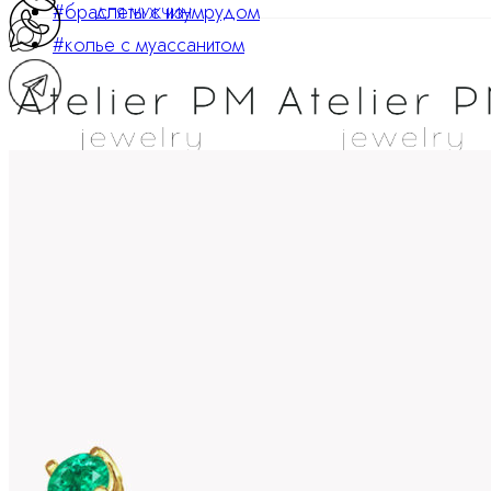
#браслеты с изумрудом
ДЛЯ МУЖЧИН
#колье с муассанитом
ATELIER PM
Ювелирные украшения
8 800 234 0217
Корзина
0