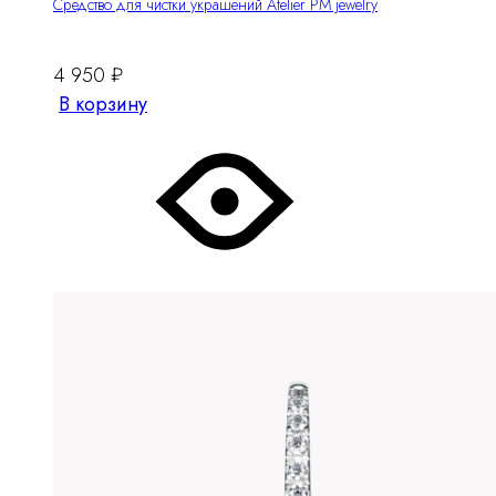
Средство для чистки украшений Atelier PM jewelry
4 950
₽
В корзину