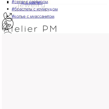
#серги с сапфиром
ДЛЯ МУЖЧИН
#браслеты с изумрудом
#колье с муассанитом
ATELIER PM
Ювелирные украшения
8 800 234 0217
Корзина