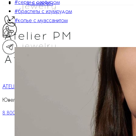
#серги с сапфиром
ДЛЯ МУЖЧИН
#браслеты с изумрудом
#колье с муассанитом
ATELIER PM
Ювелирные украшения
8 800 234 0217
Корзина