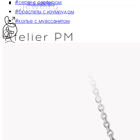
#серги с сапфиром
ДЛЯ МУЖЧИН
#браслеты с изумрудом
#колье с муассанитом
ATELIER PM
Ювелирные украшения
8 800 234 0217
Корзина