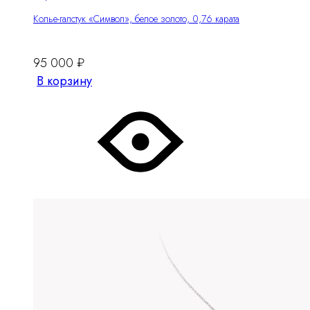
Колье-галстук «Символ», белое золото, 0,76 карата
95 000
₽
В корзину