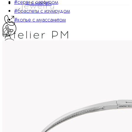
#серги с сапфиром
ДЛЯ МУЖЧИН
#браслеты с изумрудом
#колье с муассанитом
ATELIER PM
Ювелирные украшения
8 800 234 0217
Корзина