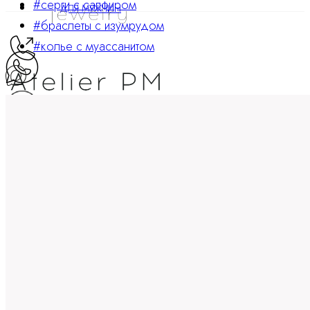
#серги с сапфиром
ДЛЯ МУЖЧИН
#браслеты с изумрудом
#колье с муассанитом
ATELIER PM
Ювелирные украшения
8 800 234 0217
Корзина