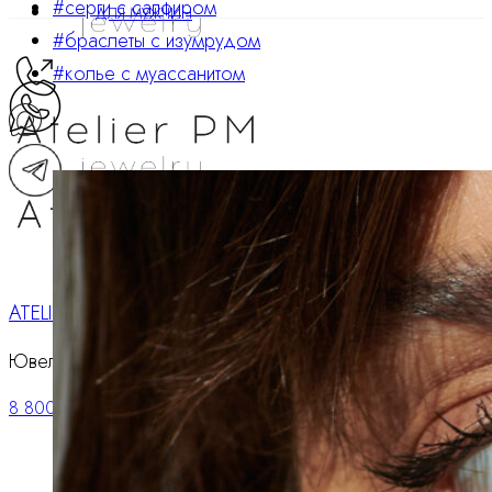
#серги с сапфиром
ДЛЯ МУЖЧИН
#браслеты с изумрудом
#колье с муассанитом
ATELIER PM
Ювелирные украшения
8 800 234 0217
Корзина