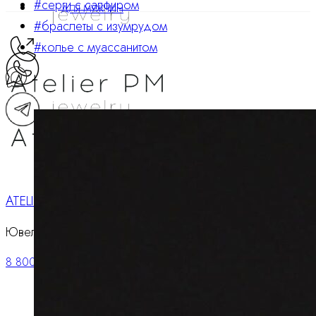
#серги с сапфиром
ДЛЯ МУЖЧИН
#браслеты с изумрудом
#колье с муассанитом
ATELIER PM
Ювелирные украшения
8 800 234 0217
Корзина