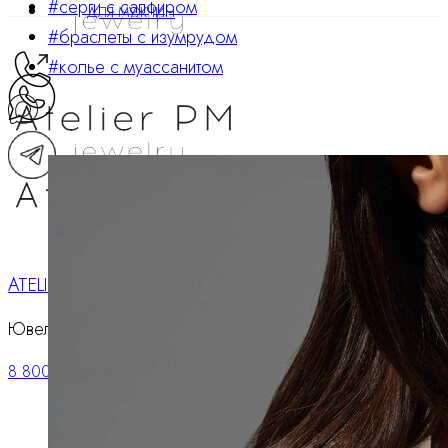
#серги с сапфиром
ДЛЯ МУЖЧИН
#браслеты с изумрудом
#колье с муассанитом
ATELIER PM
Ювелирные украшения
8 800 234 0217
Корзина