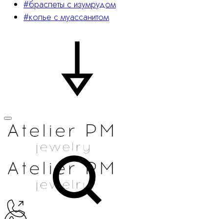
#браслеты с изумрудом
#колье с муассанитом
Поиск