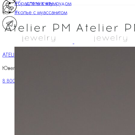
#браслеты с изумрудом
ДЛЯ МУЖЧИН
#колье с муассанитом
ATELIER PM
Ювелирные украшения
8 800 234 0217
Корзина
0