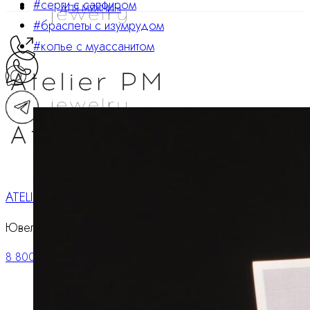
#серги с сапфиром
ДЛЯ МУЖЧИН
#браслеты с изумрудом
#колье с муассанитом
ATELIER PM
Ювелирные украшения
8 800 234 0217
Корзина